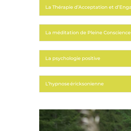
La Thérapie d’Acceptation et d’En
La méditation de Pleine Conscience
La psychologie positive
L’hypnose éricksonienne