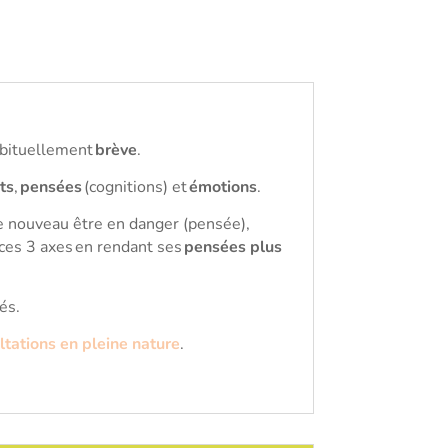
abituellement
brève
.
ts
,
pensées
(cognitions) et
émotions
.
de nouveau être en danger (pensée),
 ces 3 axes en rendant ses
pensées plus
tés.
ltations en pleine nature
.