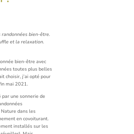
os randonnées bien-être.
fle et la relaxation.
ndonnée bien-être avec
onnées toutes plus belles
t choisir, j’ai opté pour
fin mai 2021.
é par une sonnerie de
 randonnées
 Nature dans les
nement en covoiturant.
ement installés sur les
réveiller). Mais