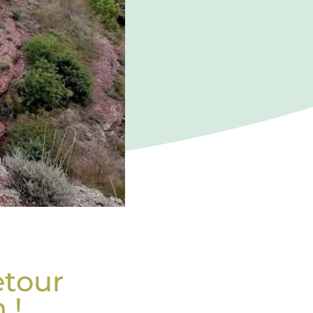
etour
 !