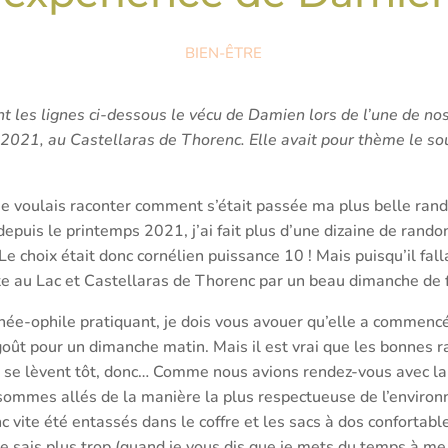
BIEN-ÊTRE
nt les lignes ci-dessous le vécu de Damien lors de l’une de n
 2021, au Castellaras de Thorenc. Elle avait pour thème le souf
, je voulais raconter comment s’était passée ma plus belle ra
depuis le printemps 2021, j’ai fait plus d’une dizaine de rand
e choix était donc cornélien puissance 10 ! Mais puisqu’il fallai
te au Lac et Castellaras de Thorenc par un beau dimanche de 
née-ophile pratiquant, je dois vous avouer qu’elle a commenc
goût pour un dimanche matin. Mais il est vrai que les bonnes
i se lèvent tôt, donc… Comme nous avions rendez-vous avec la
sommes allés de la manière la plus respectueuse de l’environ
 vite été entassés dans le coffre et les sacs à dos confortabl
ne sais plus trop (quand je vous dis que je mets du temps à me 