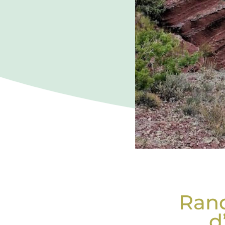
Rand
d