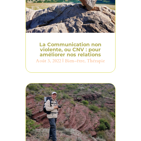
La Communication non
violente, ou CNV : pour
améliorer nos relations
Août 3, 2022
|
Bien-être
,
Thérapie